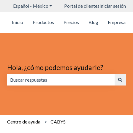
Español - México
Traducciones de Mostrar submenú para
Portal de clientes
Iniciar sesión
Inicio
Productos
Precios
Blog
Empresa
Hola, ¿cómo podemos ayudarle?
No hay sugerencias porque el campo de búsqueda está va
Centro de ayuda
CABYS